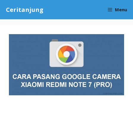
Skip
Ceritanjung
Menu
to
content