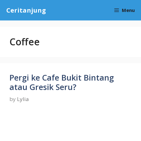
Skip
Ceritanjung
Menu
to
content
Coffee
Pergi ke Cafe Bukit Bintang
atau Gresik Seru?
by
Lylia