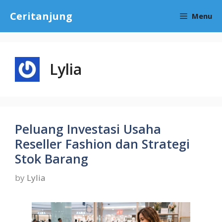
Skip
Ceritanjung
Menu
to
content
Lylia
Peluang Investasi Usaha
Reseller Fashion dan Strategi
Stok Barang
by
Lylia