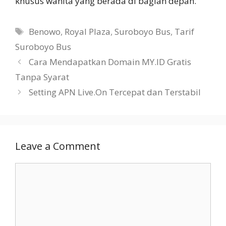
khusus wanita yang berada di bagian depan.
Tags
Benowo
,
Royal Plaza
,
Suroboyo Bus
,
Tarif
Suroboyo Bus
Cara Mendapatkan Domain MY.ID Gratis
Tanpa Syarat
Setting APN Live.On Tercepat dan Terstabil
Leave a Comment
Comment