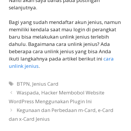
Nanti akan saya bahas pada postingan
selanjutnya.
Bagi yang sudah mendaftar akun jenius, namun
memiliki kendala saat mau login di perangkat
baru bisa melakukan unlink jenius terlebih
dahulu. Bagaimana cara unlink jenius? Ada
beberapa cara unlink jenius yang bisa Anda
ikuti langkahnya pada artikel berikut ini
cara
unlink jenius
.
Tags
BTPN
,
Jenius Card
Waspada, Hacker Membobol Website
WordPress Menggunakan Plugin Ini
Kegunaan dan Perbedaan m-Card, e-Card
dan x-Card Jenius