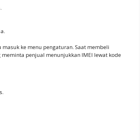
.
ia.
rlu masuk ke menu pengaturan. Saat membeli
ng meminta penjual menunjukkan IMEI lewat kode
s.