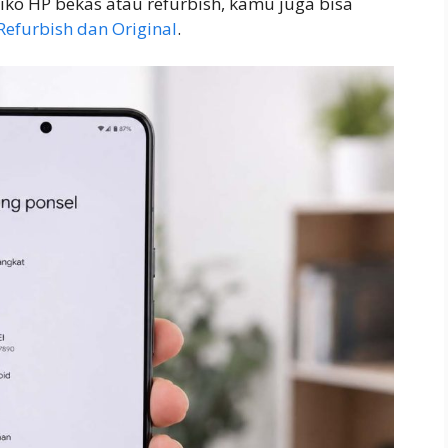
siko HP bekas atau refurbish, kamu juga bisa
furbish dan Original
.