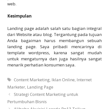
web.
Kesimpulan
Landing page adalah salah satu bagian integral
dari Website atau blog. Tergantung pada tujuan
Anda bagaiman harus membangun sebuah
landing page. Saya pribadi mencarinya di
template wordpress, karena sangat mudah
untuk mengaturnya dan juga hasilnya sangat
menarik perhatian konsumen saya.
Tags
Content Marketing
,
Iklan Online
,
Internet
Marketer
,
Landing Page
Strategi Content Marketing untuk
Pertumbuhan Bisnis
Alibaba Akuisisi Lazada Rp13 Triliun