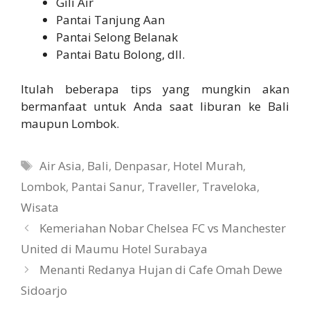
Gili Air
Pantai Tanjung Aan
Pantai Selong Belanak
Pantai Batu Bolong, dll.
Itulah beberapa tips yang mungkin akan
bermanfaat untuk Anda saat liburan ke Bali
maupun Lombok.
Tags
Air Asia
,
Bali
,
Denpasar
,
Hotel Murah
,
Lombok
,
Pantai Sanur
,
Traveller
,
Traveloka
,
Wisata
Kemeriahan Nobar Chelsea FC vs Manchester
United di Maumu Hotel Surabaya
Menanti Redanya Hujan di Cafe Omah Dewe
Sidoarjo