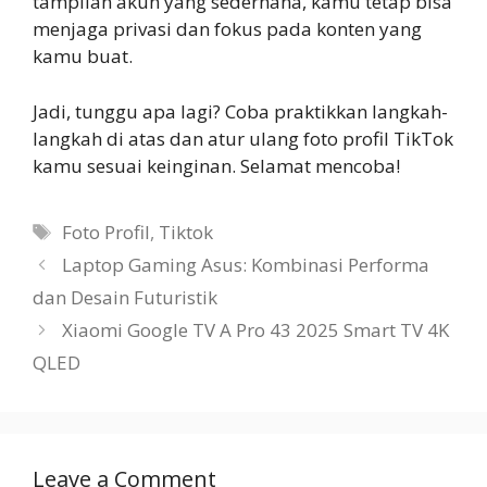
tampilan akun yang sederhana, kamu tetap bisa
menjaga privasi dan fokus pada konten yang
kamu buat.
Jadi, tunggu apa lagi? Coba praktikkan langkah-
langkah di atas dan atur ulang foto profil TikTok
kamu sesuai keinginan. Selamat mencoba!
Tags
Foto Profil
,
Tiktok
Laptop Gaming Asus: Kombinasi Performa
dan Desain Futuristik
Xiaomi Google TV A Pro 43 2025 Smart TV 4K
QLED
Leave a Comment