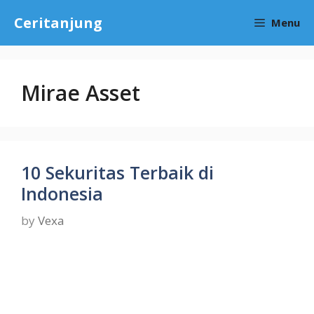
Skip
Ceritanjung
Menu
to
content
Mirae Asset
10 Sekuritas Terbaik di
Indonesia
by
Vexa