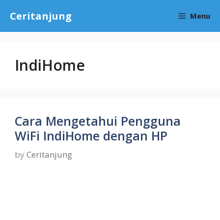
Skip
Ceritanjung
Menu
to
content
IndiHome
Cara Mengetahui Pengguna
WiFi IndiHome dengan HP
by
Ceritanjung