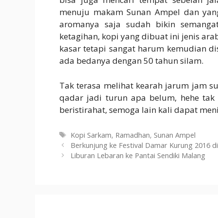
menuju makam Sunan Ampel dan yang p
aromanya saja sudah bikin semangat
ketagihan, kopi yang dibuat ini jenis ara
kasar tetapi sangat harum kemudian dis
ada bedanya dengan 50 tahun silam.
Tak terasa melihat kearah jarum jam su
qadar jadi turun apa belum, hehe ta
beristirahat, semoga lain kali dapat me
Tags
Kopi Sarkam
,
Ramadhan
,
Sunan Ampel
Berkunjung ke Festival Damar Kurung 2016 di
Liburan Lebaran ke Pantai Sendiki Malang