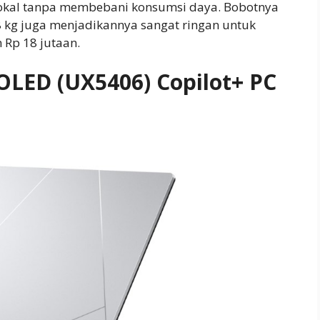
lokal tanpa membebani konsumsi daya. Bobotnya
8 kg juga menjadikannya sangat ringan untuk
n Rp 18 jutaan.
OLED (UX5406) Copilot+ PC