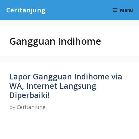
Skip
Ceritanjung
Menu
to
content
Gangguan Indihome
Lapor Gangguan Indihome via
WA, Internet Langsung
Diperbaiki!
by
Ceritanjung